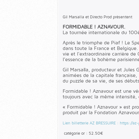
Gil Marsalla et Directo Prod présentent
FORMIDABLE ! AZNAVOUR.
La tournée internationale du 100
Après le triomphe de Piaf ! Le Sp
dans toute la France et Belgique.
vie et l'extraordinaire carrière d
l’essence de la bohème parisienn
Gil Marsalla, producteur et Jules 
animées de la capitale française
du puzzle de sa vie, de ses début
Formidable ! Aznavour est une véri
toujours avec la même intensité, 
« Formidable ! Aznavour » est pr
produit par la Fondation Aznavour
Lien billetterie AZ BRESSUIRE : https://az-
catégorie or : 52.50€