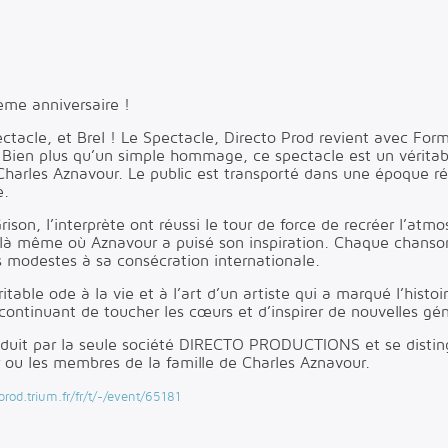
ème anniversaire !
ectacle, et Brel ! Le Spectacle, Directo Prod revient avec Fo
 Bien plus qu’un simple hommage, ce spectacle est un véritab
e Charles Aznavour. Le public est transporté dans une époque r
e.
Grison, l’interprète ont réussi le tour de force de recréer l’a
, là même où Aznavour a puisé son inspiration. Chaque chanso
s modestes à sa consécration internationale.
table ode à la vie et à l’art d’un artiste qui a marqué l’histo
continuant de toucher les cœurs et d’inspirer de nouvelles gé
oduit par la seule société DIRECTO PRODUCTIONS et se distin
 ou les membres de la famille de Charles Aznavour.
prod.trium.fr/fr/t/-/event/65181