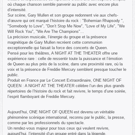
où chaque chanson semble parvenir au public avec encore plus
d’intensité.
Sur scène, Gary Mullen et son groupe redonnent vie aux chefs-
d’œuvre qui ont marqué l’histoire du rock : "Bohemian Rhapsody ",
"Somebody to Love", "Don’t Stop Me Now", "Love of My Life", "We
Will Rock You", "We Are The Champions"…
La précision musicale, l’énergie du groupe et la présence
magnétique de Gary Mullen recréent cette communion
exceptionnelle qui faisait la force des concerts de Queen.
Pensé pour les théâtres, A NIGHT AT THE THEATER offre une
expérience rare : celle de ressentir toute la puissance et l’émotion
de Queen au plus près de la scène, dans une proximité rare, où la
voix et la présence de Freddie Mercury semblent presque toucher le
public.
Produit en France par Le Concert Extraordinaire, ONE NIGHT OF
QUEEN : A NIGHT AT THE THEATER célèbre l’un des plus grands
répertoires de l’histoire du rock et fait revivre, le temps d’une soirée,
l’esprit flamboyant de Freddie Mercury.
Aujourd’hui, ONE NIGHT OF QUEEN est devenu un véritable
phénomène scénique international, reconnu par le public, la presse,
comme par les professionnels du spectacle.
Un rendez-vous majeur pour tous ceux qui veulent revivre,
aujourd’hui, l’intensité d’un groupe entré dans la légende.