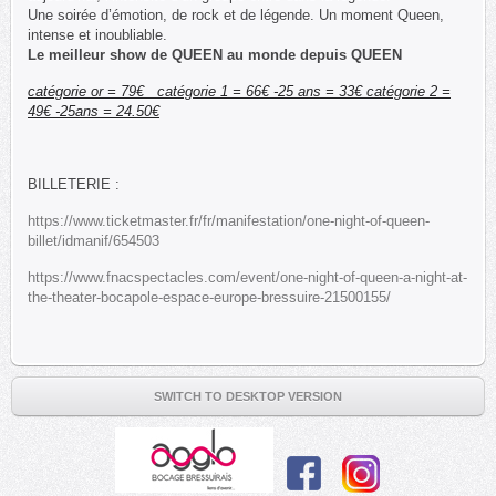
Une soirée d’émotion, de rock et de légende. Un moment Queen,
intense et inoubliable.
Le meilleur show de QUEEN au monde depuis QUEEN
catégorie or = 79€ catégorie 1 = 66€ -25 ans = 33€ catégorie 2 =
49€ -25ans = 24.50€
BILLETERIE :
https://www.ticketmaster.fr/fr/manifestation/one-night-of-queen-
billet/idmanif/654503
https://www.fnacspectacles.com/event/one-night-of-queen-a-night-at-
the-theater-bocapole-espace-europe-bressuire-21500155/
SWITCH TO DESKTOP VERSION