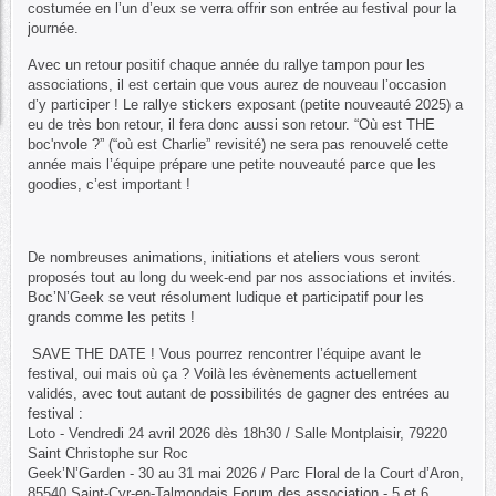
costumée en l’un d’eux se verra offrir son entrée au festival pour la
journée.
Avec un retour positif chaque année du rallye tampon pour les
associations, il est certain que vous aurez de nouveau l’occasion
d’y participer ! Le rallye stickers exposant (petite nouveauté 2025) a
eu de très bon retour, il fera donc aussi son retour. “Où est THE
boc'nvole ?” (“où est Charlie” revisité) ne sera pas renouvelé cette
année mais l’équipe prépare une petite nouveauté parce que les
goodies, c’est important !
De nombreuses animations, initiations et ateliers vous seront
proposés tout au long du week-end par nos associations et invités.
Boc’N’Geek se veut résolument ludique et participatif pour les
grands comme les petits !
SAVE THE DATE ! Vous pourrez rencontrer l’équipe avant le
festival, oui mais où ça ? Voilà les évènements actuellement
validés, avec tout autant de possibilités de gagner des entrées au
festival :
Loto - Vendredi 24 avril 2026 dès 18h30 / Salle Montplaisir, 79220
Saint Christophe sur Roc
Geek’N’Garden - 30 au 31 mai 2026 / Parc Floral de la Court d’Aron,
85540 Saint-Cyr-en-Talmondais Forum des association - 5 et 6