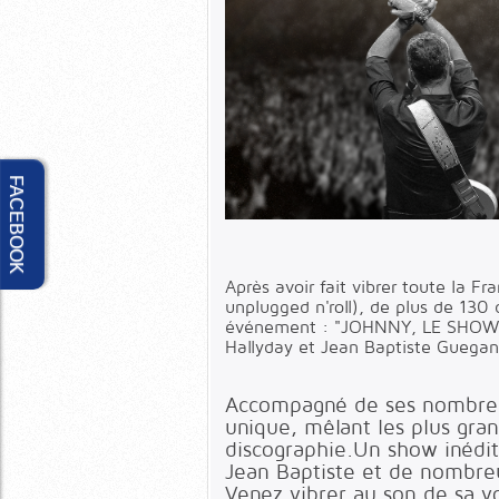
FACEBOOK
Après avoir fait vibrer toute la F
unplugged n'roll), de plus de 1
événement : "JOHNNY, LE SHOW D'
Hallyday et Jean Baptiste Guegan
Accompagné de ses nombreux
unique, mêlant les plus gra
discographie.Un show inédit
Jean Baptiste et de nombr
Venez vibrer au son de sa vo