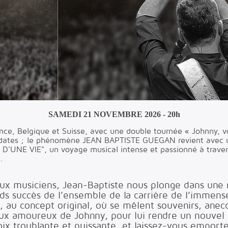
SAMEDI 21 NOVEMBRE 2026 - 20h
rance, Belgique et Suisse, avec une double tournée « Johnny, 
30 dates ; le phénomène JEAN BAPTISTE GUEGAN revient avec 
UNE VIE", un voyage musical intense et passionné à travers
.
 musiciens, Jean-Baptiste nous plonge dans une r
nds succès de l’ensemble de la carrière de l’immens
, au concept original, où se mêlent souvenirs, ane
eux amoureux de Johnny, pour lui rendre un nouve
ix troublante et puissante, et laissez-vous emporte