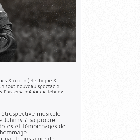
vous & moi » (électrique &
un tout nouveau spectacle
 l’histoire mêlée de Johnny
étrospective musicale
e Johnny à sa propre
cdotes et témoignages de
l hommage.
r par la nostalgie de