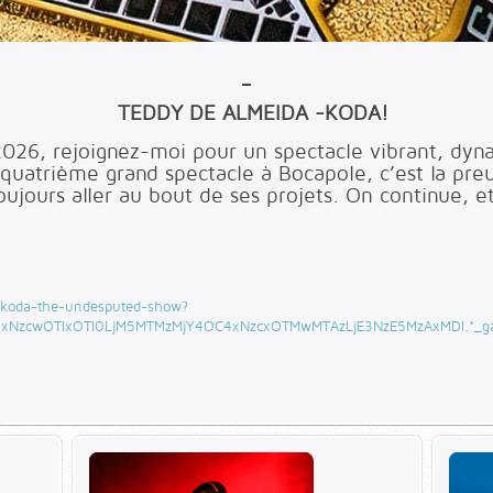
TEDDY DE ALMEIDA -KODA!
26, rejoignez-moi pour un spectacle vibrant, dyna
uatrième grand spectacle à Bocapole, c’est la preuv
toujours aller au bout de ses projets. On continue, e
/koda-the-undesputed-show?
MC4xNzcwOTIxOTI0LjM5MTMzMjY4OC4xNzcxOTMwMTAzLjE3NzE5MzAxMDI.