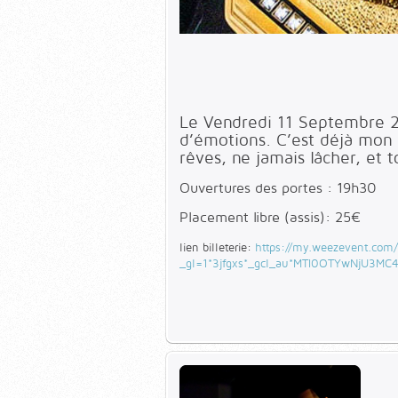
Le Vendredi 11 Septembre 20
d’émotions. C’est déjà mon q
rêves, ne jamais lâcher, et 
Ouvertures des portes : 19h30
Placement libre (assis): 25€
lien billeterie:
https://my.weezevent.com
_gl=1*3jfgxs*_gcl_au*MTI0OTYwNjU3